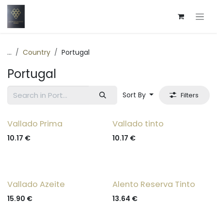
Skip to Content
...
Country
Portugal
Portugal
Sort By
Filters
Vallado Prima
Vallado tinto
10.17
€
10.17
€
Vallado Azeite
Alento Reserva Tinto
15.90
€
13.64
€