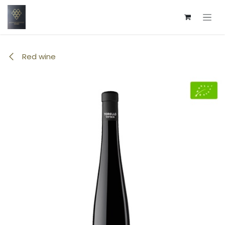
Overslaan naar inhoud
Red wine