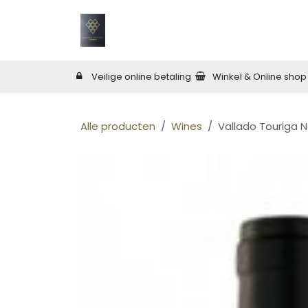
Overslaan naar inhoud
Home
Land
Shop
Wijn Bar
O
Veilige online betaling
Winkel & Online shop
Alle producten
Wines
Vallado Touriga N