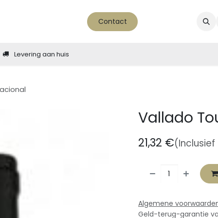
ver ons
nieuws - blog
Contact
Levering aan huis
acional
Vallado To
21,32
€
(Inclusief
Algemene voorwaarde
Geld-terug-garantie v