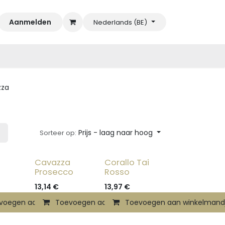
Aanmelden
Nederlands (BE)
zza
Prijs - laag naar hoog
Sorteer op:
a
Cavazza
Corallo Tai
Prosecco
Rosso
13,14
€
13,97
€
mandje
voegen aan winkelmandje
Toevoegen aan winkelmandje
Toevoegen aan winkelmand