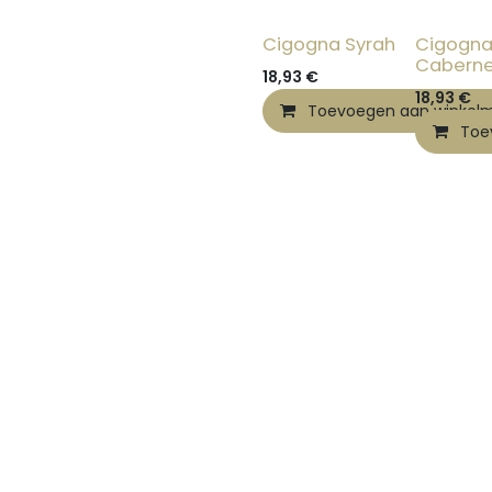
Cigogna Syrah
Cigogn
Caberne
18,93
€
18,93
€
Toevoegen aan winkel
Toe