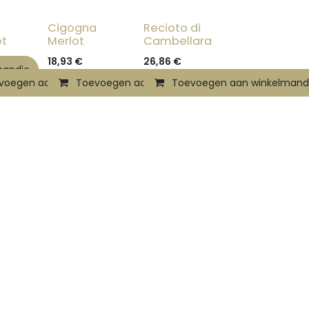
a
Cigogna
Recioto di
t
Merlot
Cambellara
18,93
€
26,86
€
mandje
voegen aan winkelmandje
Toevoegen aan winkelmandje
Toevoegen aan winkelmand