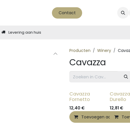
ver ons
nieuws - blog
Contact
Levering aan huis
Producten
Winery
Cava
Cavazza
Cavazza
Cavazz
Fornetto
Durello
12,40
€
12,81
€
Toevoegen aan winkel
Toe