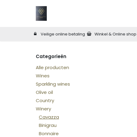
Overslaan naar inhoud
Home
Land
Shop
Wijn Bar
O
Veilige online betaling
Winkel & Online shop
Categorieën
Alle producten
Wines
Sparkling wines
Olive oil
Country
Winery
Cavazza
Binigrau
Bonnaire