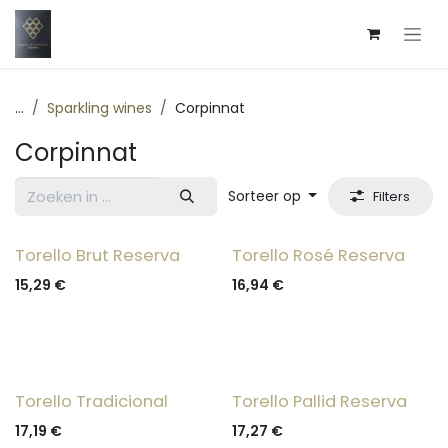
Overslaan naar inhoud
...
Sparkling wines
Corpinnat
Corpinnat
Sorteer op
Filters
Torello Brut Reserva
Torello Rosé Reserva
15,29
€
16,94
€
Torello Tradicional
Torello Pallid Reserva
17,19
€
17,27
€