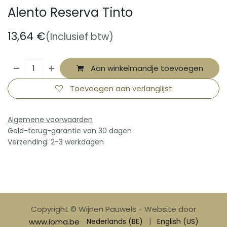
Alento Reserva Tinto
13,64
€
(Inclusief btw)
Aan winkelmandje toevoegen
Toevoegen aan verlanglijst
Algemene voorwaarden
Geld-terug-garantie van 30 dagen
Verzending: 2-3 werkdagen
Copyright © Wijnen Pauwels - Website door
www.ioma.be
Nederlands (BE)
|
English (US)